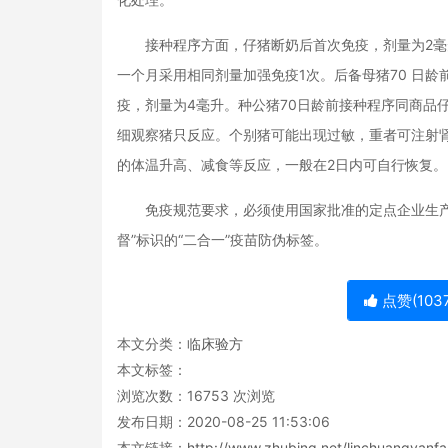
接种程序方面，仔猪断奶后首次免疫，剂量为2毫
一个月采用相同剂量加强免疫1次。后备母猪70 日龄
疫，剂量为4毫升。种公猪70日龄前接种程序同商品仔
细观察猪只反应。个别猪可能出现过敏，重者可注射
的体温升高、减食等反应，一般在2日内可自行恢复。
免疫规范要求，必须使用国家批准的定点企业生产的
督”标识的“二合一”疫苗防伪标签。
点赞(
103
本文分类：
临床验方
本文标签：
浏览次数：
16753
次浏览
发布日期：2020-08-25 11:53:06
本文链接：
http://www.zhubing.net/linchuangyanfa