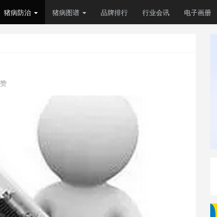
猪病防治
猪病图谱
品牌排行
行业会讯
电子画册
点赞