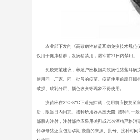
农业部下发的《高致病性猪蓝耳病免疫技术规范(试行
仅用于健康猪群，发病猪禁用，屠宰前21日内禁用。
免疫规范建议，养殖户应根据高致病性猪蓝耳病疫
使用同一厂家、同一批号的疫苗。疫苗使用前应仔细
破损、破乳分层、颜色改变等现象不得使用。
疫苗应在2℃-8℃下避光贮藏，使用前应恢复至室温
后，限当日内用完。接种所用器具应无菌; 接种时一般
部肌肉注射，注射部位应采用碘酊或75%酒精严格消
怀孕母猪还应包括孕期;疫苗的来源、批号、接种时
化处理。