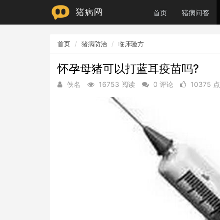
首页
猪病问答
首页
猪病防治
临床验方
怀孕母猪可以打蓝耳疫苗吗?
佚名
16753 阅读
0 评论
10375 