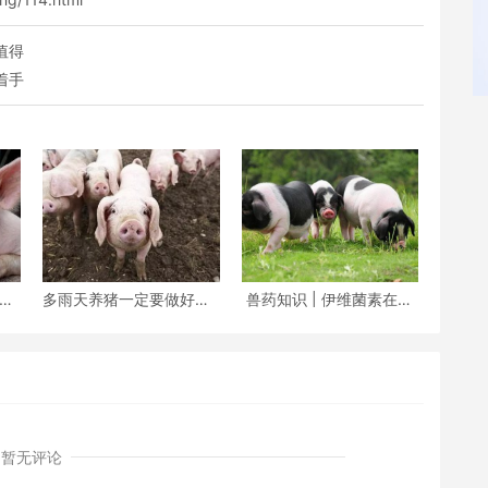
值得
着手
？入
多雨天养猪一定要做好这7
兽药知识 | 伊维菌素在治
警
点
疗猪疥螨病和猪虱病
暂无评论