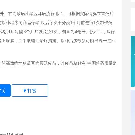
升。在高致病性猪蓝耳病流行地区，可根据实际情况在首免后
前接种程序同商品仔猪;以后每次于分娩1个月前进行1次加强免
猪;以后每隔6个月加强免疫1次，剂量为4毫升。接种后，应仔
肾上腺素，并采取辅助治疗措施。接种后少数猪可能出现一过性
高致病性猪蓝耳病灭活疫苗，该疫苗粘贴有“中国兽药质量监
75
)
打赏
ng/114.html