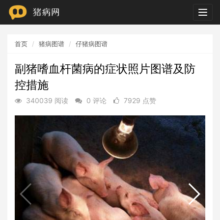
Togg
navig
首页
猪病图谱
仔猪病图谱
副猪嗜血杆菌病的症状照片图谱及防
控措施
340039 阅读
0 评论
7929 点赞