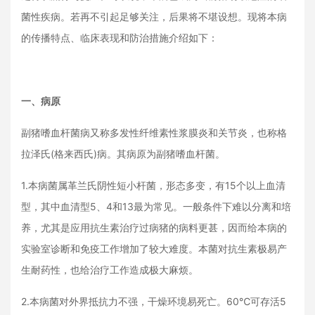
菌性疾病。若再不引起足够关注，后果将不堪设想。
现将本病
的传播特点、临床表现和防治措施介绍如下：
一、病原
副猪嗜血杆菌病又称多发性纤维素性浆膜炎和关节炎，也称格
拉泽氏(格来西氏)病。其病原为副猪嗜血杆菌。
1.本病菌属革兰氏阴性短小杆菌，形态多变，有15个以上血清
型，其中血清型5、4和13最为常见。
一般条件下难以分离和培
养，尤其是应用抗生素治疗过病猪的病料更甚，因而给本病的
实验室诊断和免疫工作增加了较大难度。本菌对抗生素极易产
生耐药性，也给治疗工作造成极大麻烦。
2.本病菌对外界抵抗力不强，干燥环境易死亡。
60℃可存活5