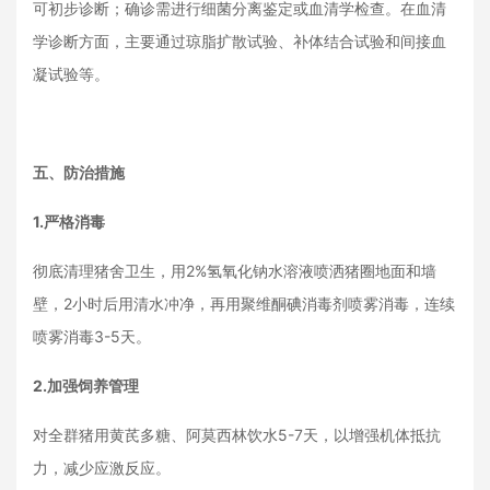
可初步诊断；确诊需进行细菌分离鉴定或血清学检查。在血清
学诊断方面，主要通过琼脂扩散试验、补体结合试验和间接血
凝试验等。
五、防治措施
1.严格消毒
彻底清理猪舍卫生，用2%氢氧化钠水溶液喷洒猪圈地面和墙
壁，2小时后用清水冲净，再用聚维酮碘消毒剂喷雾消毒，连续
喷雾消毒3-5天。
2.加强饲养管理
对全群猪用黄芪多糖、阿莫西林饮水5-7天，以增强机体抵抗
力，减少应激反应。