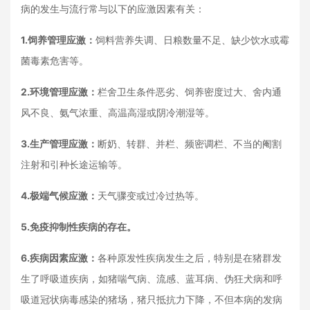
病的发生与流行常与以下的应激因素有关：
1.饲养管理应激：
饲料营养失调、日粮数量不足、缺少饮水或霉
菌毒素危害等。
2.环境管理应激：
栏舍卫生条件恶劣、饲养密度过大、舍内通
风不良、氨气浓重、高温高湿或阴冷潮湿等。
3.生产管理应激：
断奶、转群、并栏、频密调栏、不当的阉割
注射和引种长途运输等。
4.极端气候应激：
天气骤变或过冷过热等。
5.免疫抑制性疾病的存在。
6.疾病因素应激：
各种原发性疾病发生之后，特别是在猪群发
生了呼吸道疾病，如猪喘气病、流感、蓝耳病、伪狂犬病和呼
吸道冠状病毒感染的猪场，猪只抵抗力下降，不但本病的发病