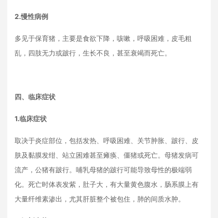
2.慢性病例
多见于保育猪，主要是食欲下降，咳嗽，呼吸困难，皮毛粗
乱，四肢无力或跛行，生长不良，甚至衰竭而死亡。
四、临床症状
1.临床症状
取决于炎症部位，包括发热、呼吸困难、关节肿胀、跛行、皮
肤及黏膜发绀、站立困难甚至瘫痪、僵猪或死亡。母猪发病可
流产，公猪有跛行。哺乳母猪的跛行可能导致母性的极端弱
化。死亡时体表发紫，肚子大，有大量黄色腹水，肠系膜上有
大量纤维素渗出，尤其肝脏整个被包住，肺的间质水肿。