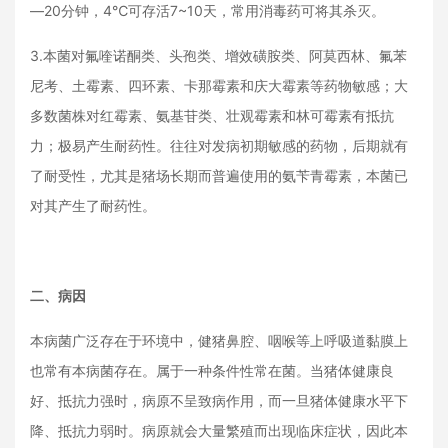
—20分钟，4℃可存活7~10天，常用消毒药可将其杀灭。
3.本菌对氟喹诺酮类、头孢类、增效磺胺类、阿莫西林、氟苯
尼考、土霉素、四环素、卡那霉素和庆大霉素等药物敏感；
大
多数菌株对红霉素、氨基苷类、壮观霉素和林可霉素有抵抗
力；极易产生耐药性。往往对发病初期敏感的药物，后期就有
了耐受性，尤其是猪场长期而普遍使用的氨苄青霉素，本菌已
对其产生了耐药性。
二、病因
本病菌广泛存在于环境中，健猪鼻腔、咽喉等上呼吸道黏膜上
也常有本病菌存在。
属于一种条件性常在菌。当猪体健康良
好、抵抗力强时，病原不呈致病作用，而一旦猪体健康水平下
降、抵抗力弱时。病原就会大量繁殖而出现临床症状，
因此本