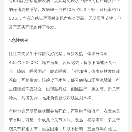
有时哺乳仔猪也会发病，尤其是免疫水平较低的初产母猪产下
的仔猪更易感染。发病率一般在10％~15％不等，致死率约为
50％，当混合感染严重时则死亡率会更高。无明显季节性，但
常于恶劣环境条件下多发。
1.急性病例
往往首先发生于膘情良好的猪，病猪发热、体温升高至
40.5℃-42.0℃，精神沉郁、反应迟钝，食欲下降或厌食不
吃，咳嗽、呼吸困难，腹式呼吸、心跳加快，体表皮肤发红或
苍白，耳梢发紫，眼睑皮下水肿，部分病猪出现鼻流脓液，行
走缓慢或不愿站立，出现跛行或一侧性跛行、腕关节、跗关节
肿大，共济失调，临死前侧卧或四肢呈划水样。
有时也会无明显症状而突然死亡，严重时母猪流产。在发生关
节炎时，可见一个或几个关节肿胀、发热，初期疼痛，多见于
腕关节和跗关节，起立困难，后肢不协调，直至衰竭而死亡。