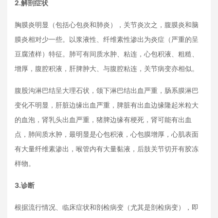
2.解剖症状
胸膜炎明显（包括心包炎和肺炎），关节炎次之，腹膜炎和脑
膜炎相对少一些。以浆液性、纤维素性渗出为炎症（严重的呈
豆腐渣样）特征。肺可有间质水肿、粘连，心包积液、粗糙、
增厚，腹腔积液，肝脾肿大、与腹腔粘连，关节病变亦相似。
腹股沟淋巴结呈大理石状，颌下淋巴结出血严重，肠系膜淋巴
变化不明显，肝脏边缘出血严重，脾脏有出血边缘隆起米粒大
的血泡，肾乳头出血严重，猪脾边缘有梗死，肾可能有出血
点，肺间质水肿，最明显是心包积液，心包膜增厚，心肌表面
有大量纤维素渗出，喉管内有大量黏液，后肢关节切开有胶冻
样物。
3.诊断
根据流行情况、临床症状和剖检病变（尤其是剖检病变），即