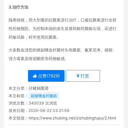
3.治疗方法
隔离病猪，用大剂量的抗菌素进行治疗，口服抗菌素进行全群
性药物预防。为控制本病的发生发展和耐药菌株出现，应进行
药敏试验，科学使用抗菌素。
大多数血清型的猪副嗜血杆菌对头孢菌素、
氟苯尼考
、磺胺、
强力霉素及喹诺酮类等药物敏感。
点赞(
7929
)
打赏
本文分类：
仔猪病图谱
本文标签：
副猪嗜血杆菌病
浏览次数：
340039
次浏览
发布日期：2020-08-22 03:21:56
本文链接：
https://www.zhubing.net/zizhubingtupu/2.html